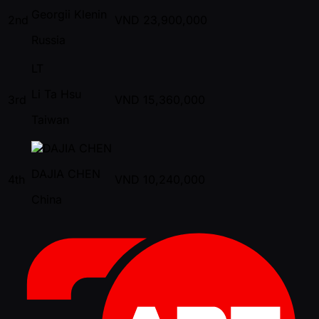
Georgii Klenin
2nd
VND
23,900,000
Russia
LT
Li Ta Hsu
3rd
VND
15,360,000
Taiwan
DAJIA CHEN
4th
VND
10,240,000
China