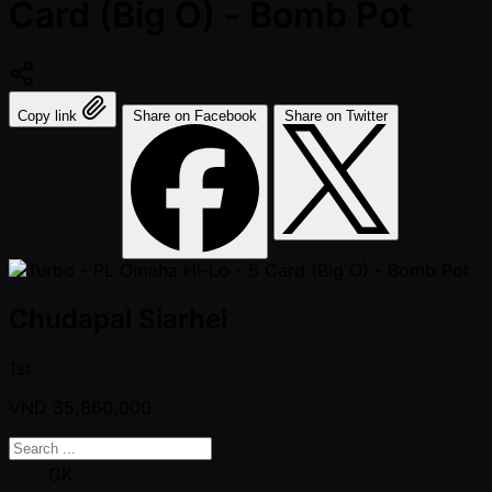
Card (Big O) - Bomb Pot
Copy link
Share on Facebook
Share on Twitter
Chudapal Siarhei
1st
VND
35,860,000
GK