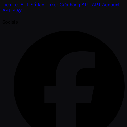
Liên kết APT
Sổ tay Poker
Cửa hàng APT
APT Account
APT Play
Socials