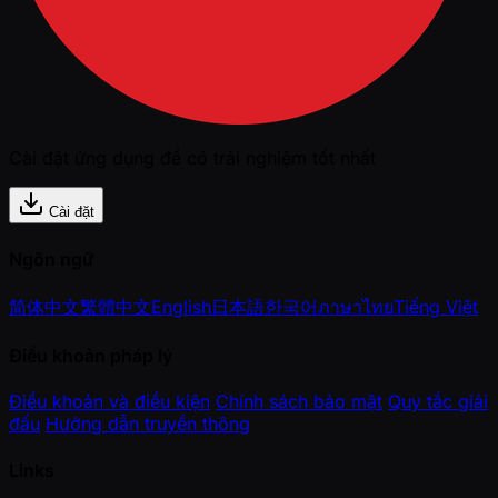
Cài đặt ứng dụng để có trải nghiệm tốt nhất
Cài đặt
Ngôn ngữ
简体中文
繁體中文
English
日本語
한국어
ภาษาไทย
Tiếng Việt
Điều khoản pháp lý
Điều khoản và điều kiện
Chính sách bảo mật
Quy tắc giải
đấu
Hướng dẫn truyền thông
Links