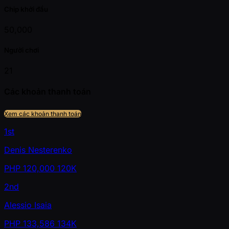
Chip khởi đầu
50,000
Người chơi
21
Các khoản thanh toán
Xem các khoản thanh toán
1st
Denis Nesterenko
PHP
120,000
120K
2nd
Alessio Isaia
PHP
133,586
134K