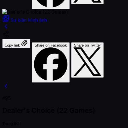
Sự kiện
Hình ảnh
Copy link
Share on Facebook
Share on Twitter
#95
Dealer's Choice (22 Games)
Trạng thái