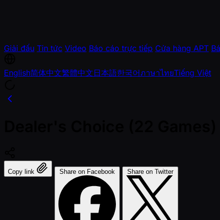
Giải đấu
Tin tức
Video
Báo cáo trực tiếp
Cửa hàng APT
Bá
English
简体中文
繁體中文
日本語
한국어
ภาษาไทย
Tiếng Việt
Dealer's Choice (22 Games)
Copy link
Share on Facebook
Share on Twitter