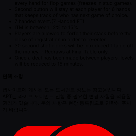
every hand for flop games (freezes in stud games).
Second button will stay at each player for 6 hands
that keeps track of who has next game of choice.
7 handed event.(7 Handed FT)
ITM is between 12% to 15%.
Players are allowed to forfeit their stack before the
close of registration in order to re-enter.
30 second shot clocks will be introduced 1 table off
the money. - Redraws at Final Table only.
Once a deal has been made between players, levels
will be reduced to 15 minutes.
면책 조항
웹사이트에 게시된 모든 토너먼트 정보는 참고용입니다.
APT는 라이브 토너먼트 진행 중 필요한 변경 사항을 적용할
권리가 있습니다. 문의 사항은 현장 등록팀으로 연락해 주시
기 바랍니다.