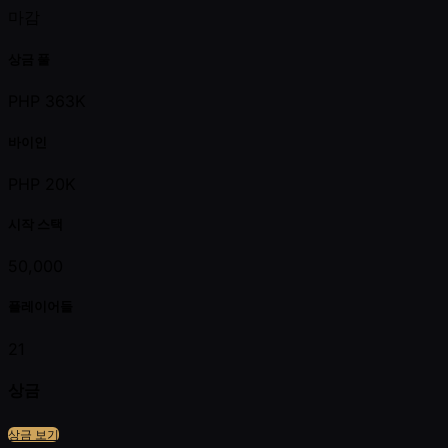
마감
상금 풀
PHP 363K
바이인
PHP 20K
시작 스택
50,000
플레이어들
21
상금
상금 보기