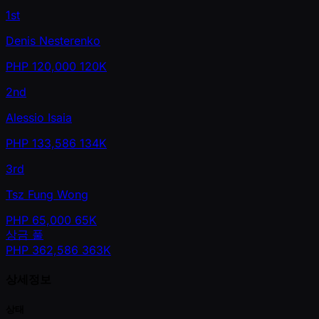
1st
Denis Nesterenko
PHP
120,000
120K
2nd
Alessio Isaia
PHP
133,586
134K
3rd
Tsz Fung Wong
PHP
65,000
65K
상금 풀
PHP
362,586
363K
상세정보
상태