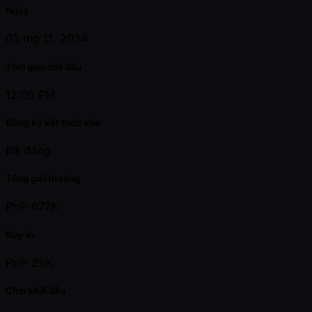
Ngày
03 thg 11, 2024
Thời gian bắt đầu
12:00 PM
Đăng ký kết thúc vào
Đã đóng
Tổng giải thưởng
PHP 677K
Buy-in
PHP 25K
Chip khởi đầu