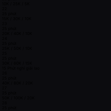
10K / 25K / 5K
22
25 phút
15K / 30K / 10K
23
25 phút
20K / 40K / 10K
24
25 phút
25K / 50K / 10K
25
25 phút
30K / 60K / 15K
15 Phút nghỉ giải lao
26
25 phút
40K / 80K / 20K
27
25 phút
50K / 100K / 20K
28
25 phút