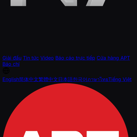
Giải đấu
Tin tức
Video
Báo cáo trực tiếp
Cửa hàng APT
Báo chí
English
简体中文
繁體中文
日本語
한국어
ภาษาไทย
Tiếng Việt