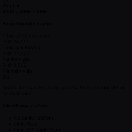
25 phút
400K / 800K / 100K
Bảng thống kê buy-in
Tổng số tiền mua vào
PHP
25,000
Tổng giải thưởng
PHP
22,500
Phí tham gia
PHP
2,500
Phí nhân viên
3%
Người chơi cam kết đóng góp 3% từ giải thưởng để hỗ
trợ nhân viên.
Order of Formats to be Played
No Limit Hold'em
Limit Razz
Limit 2-7 Triple Draw