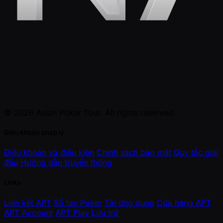
© 2026 Asian Poker Tour. All rights reserved.
Điều khoản pháp lý
Điều khoản và điều kiện
Chính sách bảo mật
Quy tắc giải
đấu
Hướng dẫn truyền thông
Links
Liên kết APT
Sổ tay Poker
Tải ứng dụng
Cửa hàng APT
APT Account
APT Play
Lưu trữ