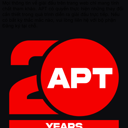
Mọi thông tin về giải đấu trên trang web chỉ mang tính
chất tham khảo. APT có quyền thực hiện những thay đổi
cần thiết trong quá trình diễn ra giải đấu trực tiếp. Nếu
có bất kỳ thắc mắc nào, vui lòng liên hệ với bộ phận
Đăng ký tại chỗ.