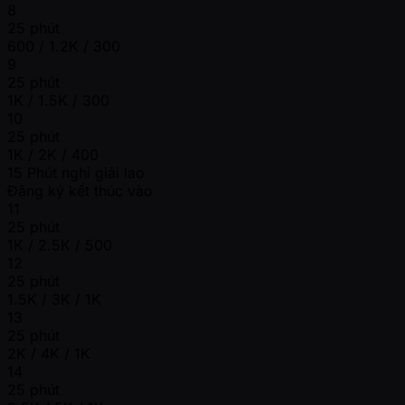
8
25 phút
600 / 1.2K / 300
9
25 phút
1K / 1.5K / 300
10
25 phút
1K / 2K / 400
15 Phút nghỉ giải lao
Đăng ký kết thúc vào
11
25 phút
1K / 2.5K / 500
12
25 phút
1.5K / 3K / 1K
13
25 phút
2K / 4K / 1K
14
25 phút