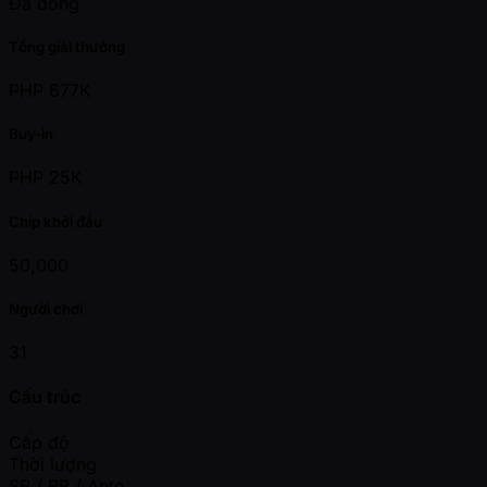
Đã đóng
Tổng giải thưởng
PHP 677K
Buy-in
PHP 25K
Chip khởi đầu
50,000
Người chơi
31
Cấu trúc
Cấp độ
Thời lượng
SB / BB / Ante