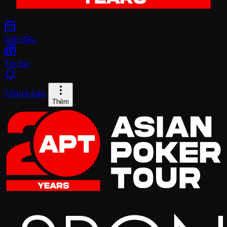
Giải đấu
Tin tức
Thông báo
Thêm