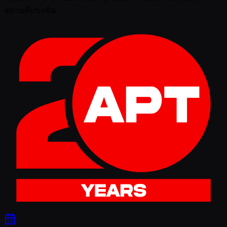
สถานที่แข่งขัน