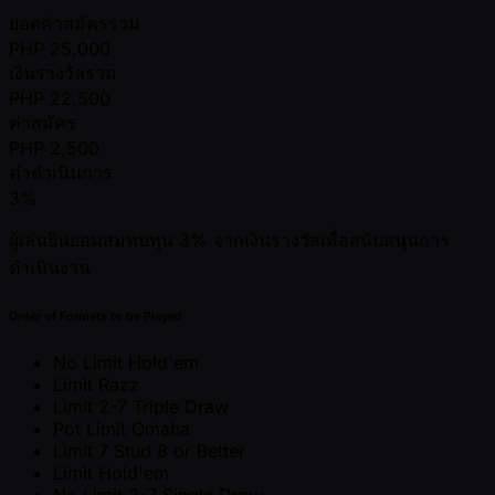
ยอดค่าสมัครรวม
PHP
25,000
เงินรางวัลรวม
PHP
22,500
ค่าสมัคร
PHP
2,500
ค่าดำเนินการ
3%
ผู้เล่นยินยอมสมทบทุน 3% จากเงินรางวัลเพื่อสนับสนุนการ
ดำเนินงาน
Order of Formats to be Played
No Limit Hold'em
Limit Razz
Limit 2-7 Triple Draw
Pot Limit Omaha
Limit 7 Stud 8 or Better
Limit Hold'em