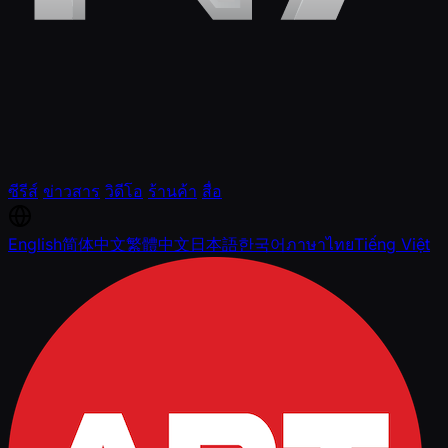
ซีรีส์
ข่าวสาร
วิดีโอ
ร้านค้า
สื่อ
English
简体中文
繁體中文
日本語
한국어
ภาษาไทย
Tiếng Việt