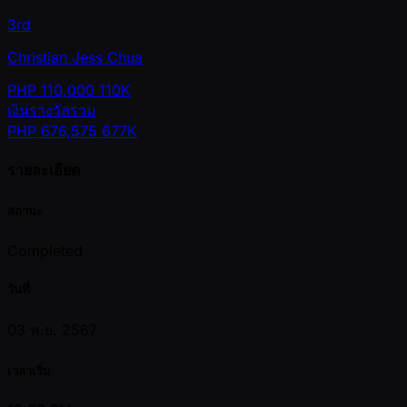
3rd
Christian Jess Chua
PHP
110,000
110K
เงินรางวัลรวม
PHP
676,575
677K
รายละเอียด
สถานะ
Completed
วันที่
03 พ.ย. 2567
เวลาเริ่ม