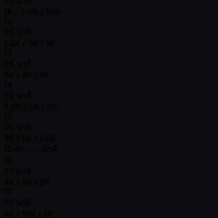
25 นาที
1K / 2.5K / 500
12
25 นาที
1.5K / 3K / 1K
13
25 นาที
2K / 4K / 1K
14
25 นาที
2.5K / 5K / 1K
15
25 นาที
3K / 6K / 1.5K
15 พัก.......นาที
16
25 นาที
4K / 8K / 2K
17
25 นาที
5K / 10K / 2K