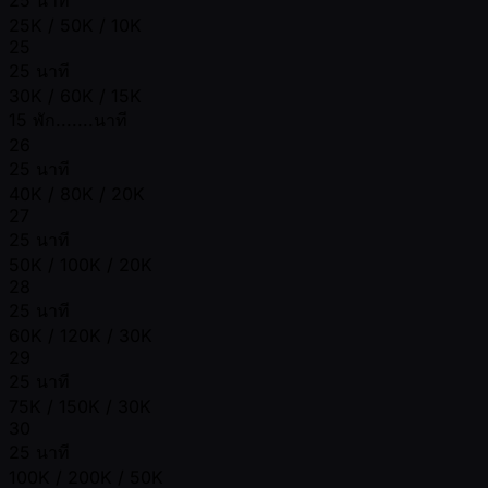
25K / 50K / 10K
25
25 นาที
30K / 60K / 15K
15 พัก.......นาที
26
25 นาที
40K / 80K / 20K
27
25 นาที
50K / 100K / 20K
28
25 นาที
60K / 120K / 30K
29
25 นาที
75K / 150K / 30K
30
25 นาที
100K / 200K / 50K