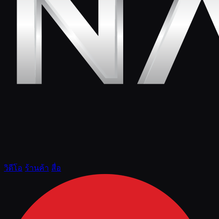
วิดีโอ
ร้านค้า
สื่อ