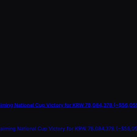
aiming National Cup Victory for KRW 78,084,378 (~$56,05