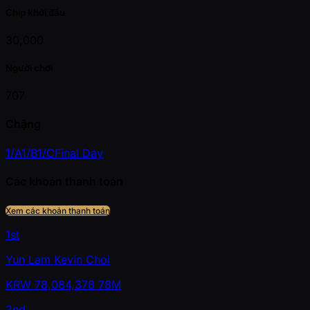
Chip khởi đầu
30,000
Người chơi
707
Chặng
1/A
1/B
1/C
Final Day
Các khoản thanh toán
Xem các khoản thanh toán
1st
Yun Lam Kevin Choi
KRW
78,084,378
78M
2nd