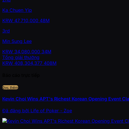
Ka Chuen Yip
KRW
47,710,000
48M
3rd
Min Sung Lee
KRW
34,080,000
34M
Tổng giải thưởng
KRW
408,304,377
408M
Báo cáo trực tiếp
Đọc thêm
Kevin Choi Wins APT's Richest Korean Opening Event Cl
Đã đăng
bởi
Life of Poker - Zoe