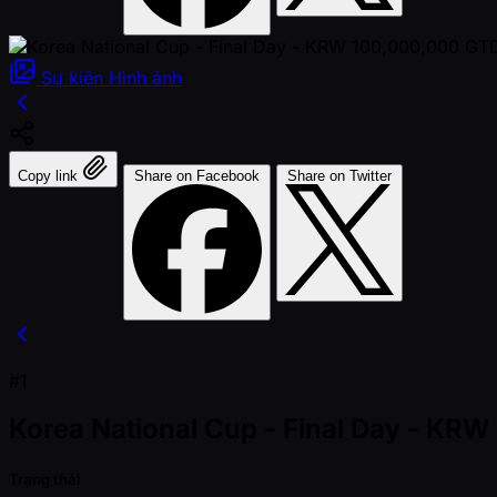
Sự kiện
Hình ảnh
Copy link
Share on Facebook
Share on Twitter
#1
Korea National Cup - Final Day - KR
Trạng thái