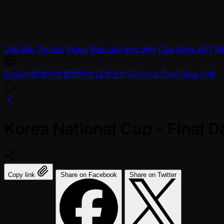
Giải đấu
Tin tức
Video
Báo cáo trực tiếp
Cửa hàng APT
Bá
English
简体中文
繁體中文
日本語
한국어
ภาษาไทย
Tiếng Việt
Korea National Cup - Final
Copy link
Share on Facebook
Share on Twitter