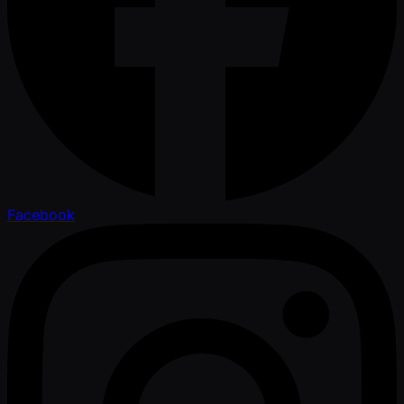
Facebook