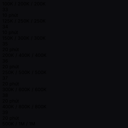
100K / 200K / 200K
33
10 phút
125K / 250K / 250K
34
10 phút
150K / 300K / 300K
35
20 phút
200K / 400K / 400K
36
20 phút
250K / 500K / 500K
37
20 phút
300K / 600K / 600K
38
20 phút
400K / 800K / 800K
39
20 phút
500K / 1M / 1M