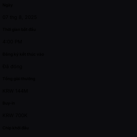
Ngày
07 thg 8, 2025
Thời gian bắt đầu
4:00 PM
Đăng ký kết thúc vào
Đã đóng
Tổng giải thưởng
KRW 144M
Buy-in
KRW 700K
Chip khởi đầu