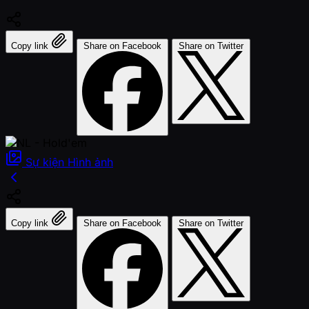
Copy link
Share on Facebook
Share on Twitter
Sự kiện
Hình ảnh
Copy link
Share on Facebook
Share on Twitter