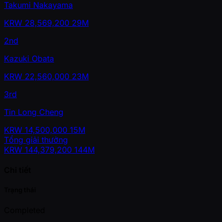
Takumi Nakayama
KRW
28,569,200
29M
2nd
Kazuki Obata
KRW
22,560,000
23M
3rd
Tin Long Cheng
KRW
14,500,000
15M
Tổng giải thưởng
KRW
144,379,200
144M
Chi tiết
Trạng thái
Completed