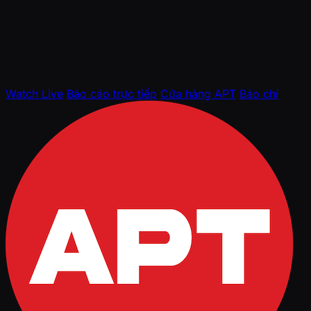
Watch Live
Báo cáo trực tiếp
Cửa hàng APT
Báo chí