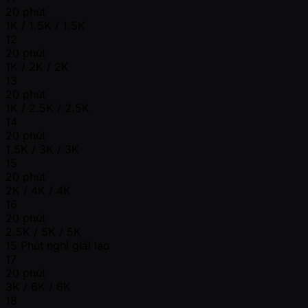
20 phút
1K / 1.5K / 1.5K
12
20 phút
1K / 2K / 2K
13
20 phút
1K / 2.5K / 2.5K
14
20 phút
1.5K / 3K / 3K
15
20 phút
2K / 4K / 4K
16
20 phút
2.5K / 5K / 5K
15 Phút nghỉ giải lao
17
20 phút
3K / 6K / 6K
18