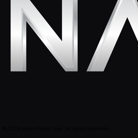
© 2026 Asian Poker Tour. All rights reserved.