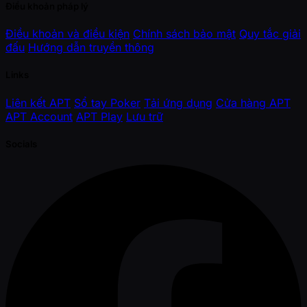
Điều khoản pháp lý
Điều khoản và điều kiện
Chính sách bảo mật
Quy tắc giải
đấu
Hướng dẫn truyền thông
Links
Liên kết APT
Sổ tay Poker
Tải ứng dụng
Cửa hàng APT
APT Account
APT Play
Lưu trữ
Socials