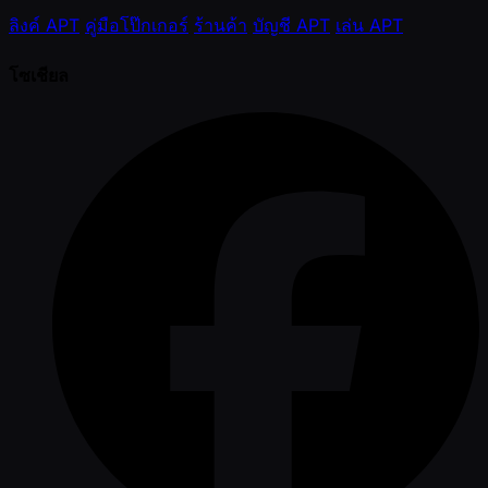
ลิงค์ APT
คู่มือโป๊กเกอร์
ร้านค้า
บัญชี APT
เล่น APT
โซเชียล