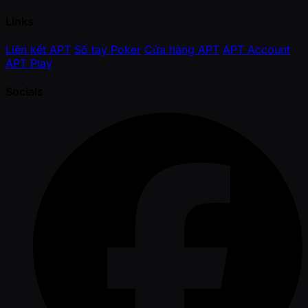
Links
Liên kết APT
Sổ tay Poker
Cửa hàng APT
APT Account
APT Play
Socials