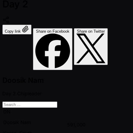
Day 2
Copy link
Share on Facebook
Share on Twitter
Doosik Nam
Day 2
Chipleader
DN
Doosik Nam
591,000
Korea, South