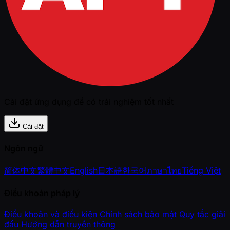
Cài đặt ứng dụng để có trải nghiệm tốt nhất
Cài đặt
Ngôn ngữ
简体中文
繁體中文
English
日本語
한국어
ภาษาไทย
Tiếng Việt
Điều khoản pháp lý
Điều khoản và điều kiện
Chính sách bảo mật
Quy tắc giải
đấu
Hướng dẫn truyền thông