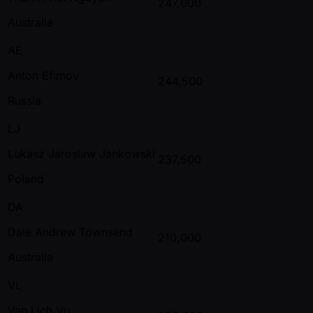
247,000
Australia
AE
Anton Efimov
244,500
Russia
LJ
Lukasz Jaroslaw Jankowski
237,500
Poland
DA
Dale Andrew Townsend
210,000
Australia
VL
Van Lich Vu