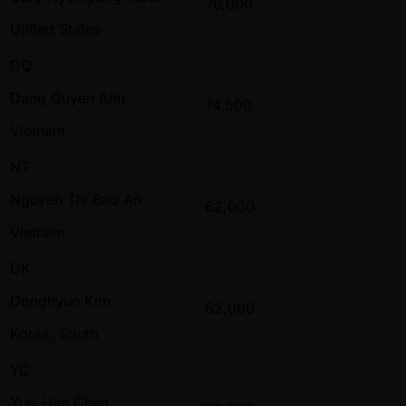
76,000
United States
DQ
Dang Quyen Anh
74,500
Vietnam
NT
Nguyen Thi Bao An
62,000
Vietnam
DK
Donghyun Kim
62,000
Korea, South
YC
Yun-Han Chen