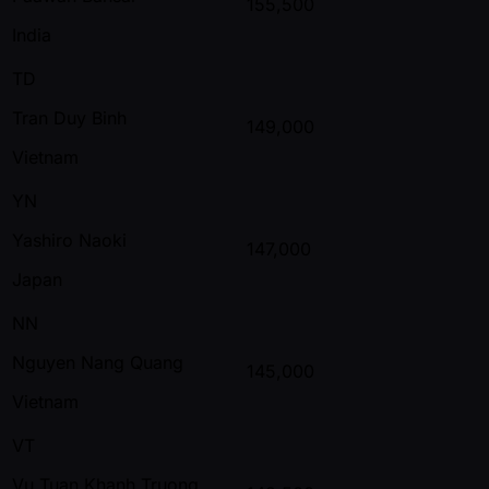
155,500
India
TD
Tran Duy Binh
149,000
Vietnam
YN
Yashiro Naoki
147,000
Japan
NN
Nguyen Nang Quang
145,000
Vietnam
VT
Vu Tuan Khanh Truong