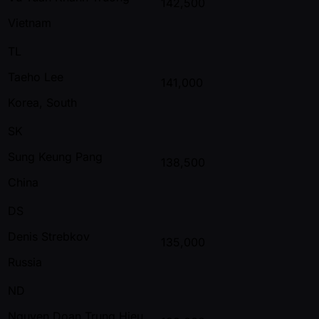
142,500
Vietnam
TL
Taeho Lee
141,000
Korea, South
SK
Sung Keung Pang
138,500
China
DS
Denis Strebkov
135,000
Russia
ND
Nguyen Doan Trung Hieu