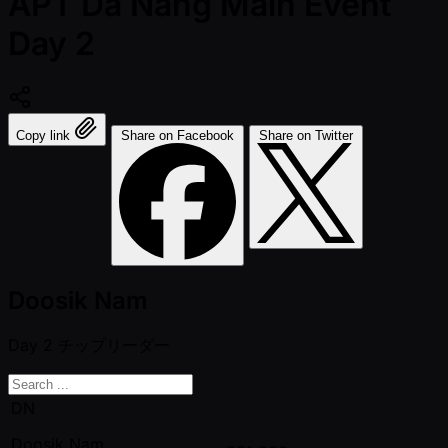
APT Da Nang Main Event
Day 2
Copy link
Share on Facebook
Share on Twitter
Doosik Nam
Day 2
チップリーダー
DN
Doosik Nam