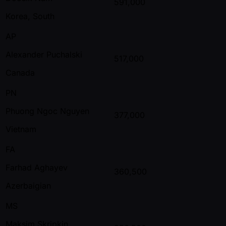
591,000
Korea, South
AP
Alexander Puchalski
517,000
Canada
PN
Phuong Ngoc Nguyen
377,000
Vietnam
FA
Farhad Aghayev
360,500
Azerbaigian
MS
Maksim Skripkin