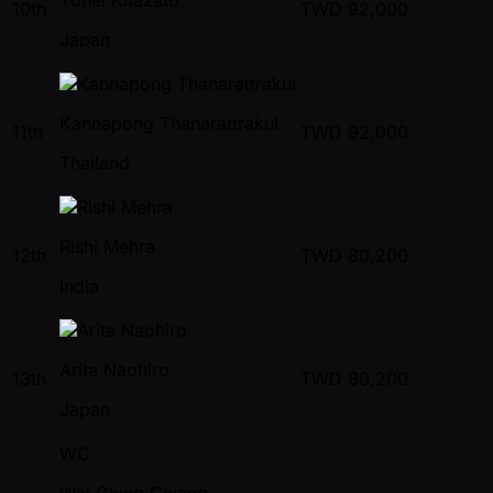
10th
TWD
92,000
Japan
Kannapong Thanarattrakul
11th
TWD
92,000
Thailand
Rishi Mehra
12th
TWD
80,200
India
Arita Naohiro
13th
TWD
80,200
Japan
WC
Wai Ching Chiang