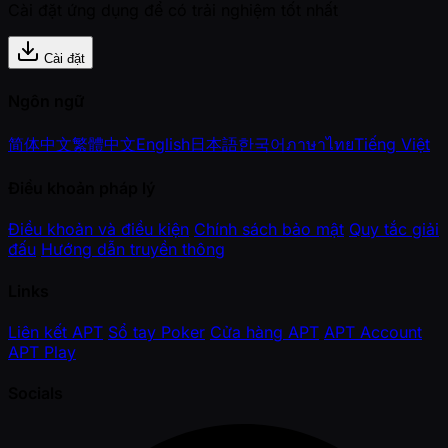
Cài đặt ứng dụng để có trải nghiệm tốt nhất
Cài đặt
Ngôn ngữ
简体中文
繁體中文
English
日本語
한국어
ภาษาไทย
Tiếng Việt
Điều khoản pháp lý
Điều khoản và điều kiện
Chính sách bảo mật
Quy tắc giải
đấu
Hướng dẫn truyền thông
Links
Liên kết APT
Sổ tay Poker
Cửa hàng APT
APT Account
APT Play
Socials