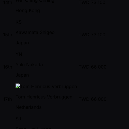
14th
TWD
73,100
Hong Kong
KS
Kawamata Shigeo
15th
TWD
73,100
Japan
YN
Yuki Nakada
16th
TWD
66,000
Japan
Tom Henricus Verbruggen
17th
TWD
66,000
Netherlands
SJ
Shao Jun Huang