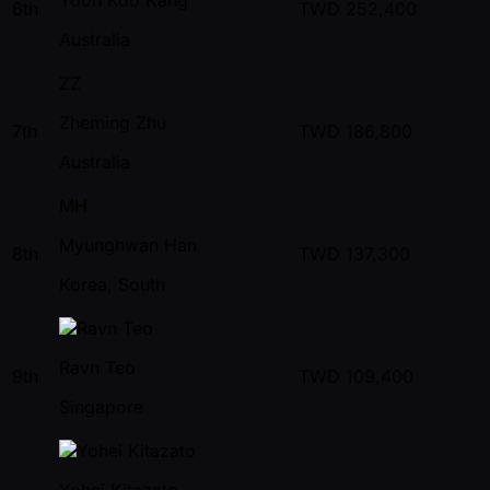
6th
TWD
252,400
Australia
ZZ
Zheming Zhu
7th
TWD
186,800
Australia
MH
Myunghwan Han
8th
TWD
137,300
Korea, South
Ravn Teo
9th
TWD
109,400
Singapore
Yohei Kitazato