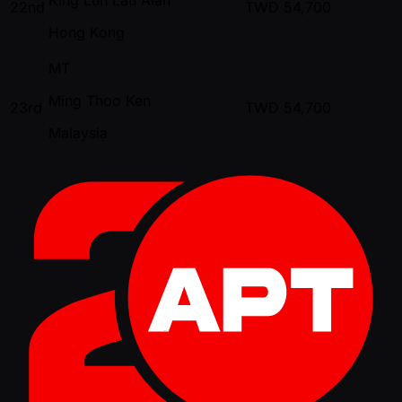
22nd
TWD
54,700
Hong Kong
MT
Ming Thoo Ken
23rd
TWD
54,700
Malaysia