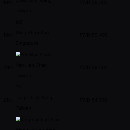
18th
TWD
59,400
Taiwan
MZ
Ming Zhou Kan
19th
TWD
59,400
Singapore
Yen Han Chen
20th
TWD
59,400
Taiwan
TY
Ting-Chieh Yang
21st
TWD
54,700
Taiwan
King Lun Lau Alan