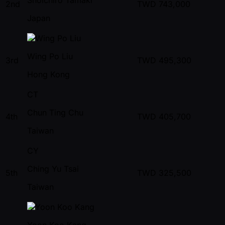
2nd
TWD
743,000
Japan
Wing Po Liu
3rd
TWD
495,300
Hong Kong
CT
Chun Ting Chu
4th
TWD
405,700
Taiwan
CY
Ching Yu Tsai
5th
TWD
325,500
Taiwan
Yoon Koo Kang