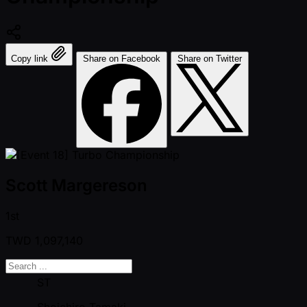
Copy link
Share on Facebook
Share on Twitter
Scott Margereson
1st
TWD
1,097,140
ST
Shoichiro Tamaki