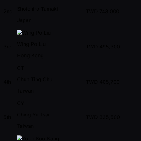
Shoichiro Tamaki
2nd
TWD
743,000
Japan
Wing Po Liu
3rd
TWD
495,300
Hong Kong
CT
Chun Ting Chu
4th
TWD
405,700
Taiwan
CY
Ching Yu Tsai
5th
TWD
325,500
Taiwan