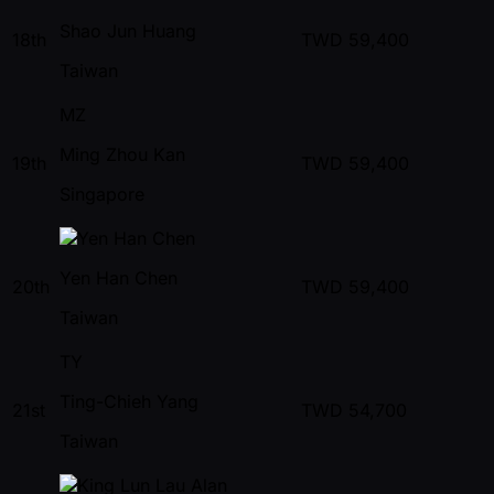
Shao Jun Huang
18th
TWD
59,400
Taiwan
MZ
Ming Zhou Kan
19th
TWD
59,400
Singapore
Yen Han Chen
20th
TWD
59,400
Taiwan
TY
Ting-Chieh Yang
21st
TWD
54,700
Taiwan