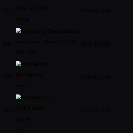
Yohei Kitazato
10th
TWD
92,000
Japan
Kannapong Thanarattrakul
11th
TWD
92,000
Thailand
Rishi Mehra
12th
TWD
80,200
India
Arita Naohiro
13th
TWD
80,200
Japan
WC