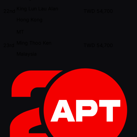
King Lun Lau Alan
22nd
TWD
54,700
Hong Kong
MT
Ming Thoo Ken
23rd
TWD
54,700
Malaysia