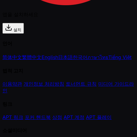
앱을 설치하세요
설치
언어
简体中文
繁體中文
English
日本語
한국어
ภาษาไทย
Tiếng Việt
법적 고지
이용약관
개인정보 처리방침
토너먼트 규칙
미디어 가이드라
인
링크
APT 링크
포커 핸드북
상점
APT 계정
APT 플레이
소셜미디어