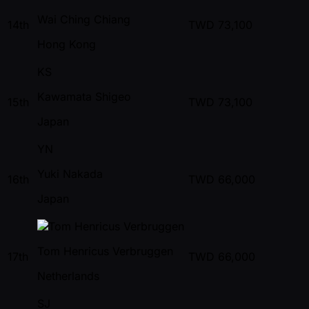
Wai Ching Chiang
14th
TWD
73,100
Hong Kong
KS
Kawamata Shigeo
15th
TWD
73,100
Japan
YN
Yuki Nakada
16th
TWD
66,000
Japan
Tom Henricus Verbruggen
17th
TWD
66,000
Netherlands
SJ