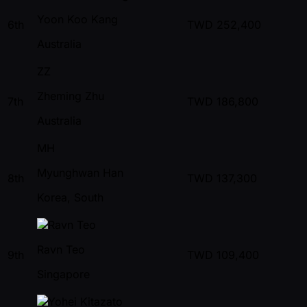
Yoon Koo Kang
6th
TWD
252,400
Australia
ZZ
Zheming Zhu
7th
TWD
186,800
Australia
MH
Myunghwan Han
8th
TWD
137,300
Korea, South
Ravn Teo
9th
TWD
109,400
Singapore