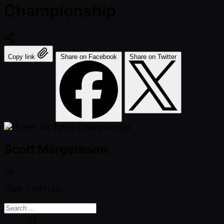
Championship
Copy link
Share on Facebook
Share on Twitter
Scott Margereson
1st
TWD
1,097,140
ST