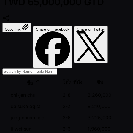
TWD 65,000,000 GTD
Copy link
Share on Facebook
Share on Twitter
โต๊ะ_ที่นั่ง
ชิพ
ชื่อ
chi-jen chu
2-8
3,260,000
daisuke ogita
2-2
8,210,000
jung chuan liao
2-6
3,225,000
li wei sun
2-3
1,960,000