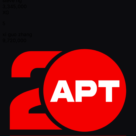
steve ng
3,345,000
XG
5
xi guo zhang
9,720,000