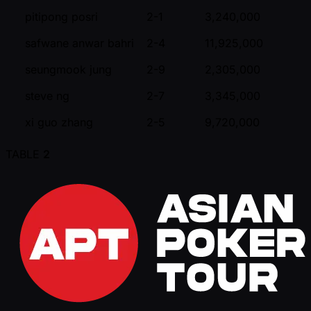
pitipong posri
2-1
3,240,000
safwane anwar bahri
2-4
11,925,000
seungmook jung
2-9
2,305,000
steve ng
2-7
3,345,000
xi guo zhang
2-5
9,720,000
TABLE
2