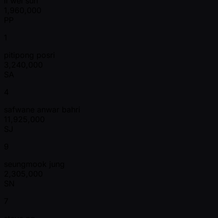
li wei sun
1,960,000
PP
1
pitipong posri
3,240,000
SA
4
safwane anwar bahri
11,925,000
SJ
9
seungmook jung
2,305,000
SN
7