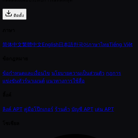
ติดตั้ง
ภาษา
简体中文
繁體中文
English
日本語
한국어
ภาษาไทย
Tiếng Việt
ข้อกฎหมาย
ข้อกำหนดและเงื่อนไข
นโยบายความเป็นส่วนตัว
กฎการ
แข่งขันทัวร์นาเมนต์
แนวทางการใช้สื่อ
ลิ้งค์
ลิงค์ APT
คู่มือโป๊กเกอร์
ร้านค้า
บัญชี APT
เล่น APT
โซเชียล