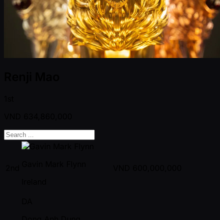
Renji Mao
1st
VND
634,860,000
Gavin Mark Flynn
2nd
VND
600,000,000
Ireland
DA
Dong Anh Dung