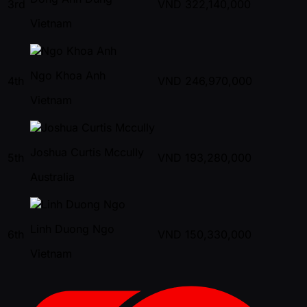
3rd
VND
322,140,000
Vietnam
Ngo Khoa Anh
4th
VND
246,970,000
Vietnam
Joshua Curtis Mccully
5th
VND
193,280,000
Australia
Linh Duong Ngo
6th
VND
150,330,000
Vietnam