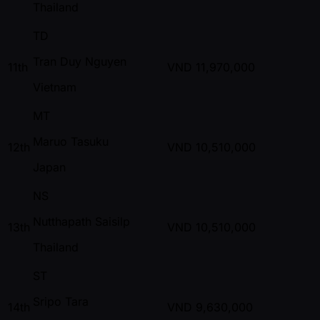
Thailand
TD
Tran Duy Nguyen
11th
VND
11,970,000
Vietnam
MT
Maruo Tasuku
12th
VND
10,510,000
Japan
NS
Nutthapath Saisilp
13th
VND
10,510,000
Thailand
ST
Sripo Tara
14th
VND
9,630,000