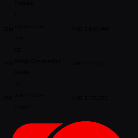
Thailand
TI
Taisaku Iwao
15th
VND
9,630,000
Japan
DD
Dmitry Dzhumachuk
16th
VND
9,170,000
Russia
JY
Jian Yu Chen
17th
VND
9,170,000
Taiwan