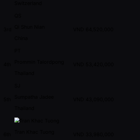
Switzerland
QS
Qi Shun Nian
3rd
VND
64,520,000
China
PT
Prommin Talordpong
4th
VND
53,420,000
Thailand
SJ
Sumpatha Jadee
5th
VND
43,090,000
Thailand
Tran Khac Tuong
6th
VND
33,980,000