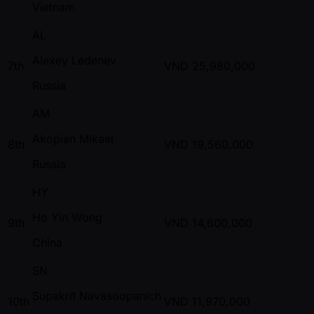
Vietnam
AL
Alexey Ledenev
7th
VND
25,980,000
Russia
AM
Akopian Mikael
8th
VND
19,560,000
Russia
HY
Ho Yin Wong
9th
VND
14,600,000
China
SN
Supakrit Navasoopanich
10th
VND
11,970,000