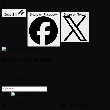
Copy link
Share on Facebook
Share on Twitter
Kumar V C Kishor
1st
VND
146,892,400
Remo Marti
2nd
VND
99,260,000