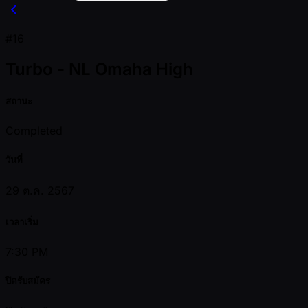
#16
Turbo - NL Omaha High
สถานะ
Completed
วันที่
29 ต.ค. 2567
เวลาเริ่ม
7:30 PM
ปิดรับสมัคร