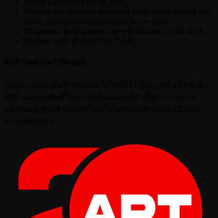
ITM is between 12% to 15%.
Players are allowed to forfeit their stack before the
close of registration in order to re-enter.
15 second shot clocks are introduced at the start.
Redraw only at the Final Table
ข้อจำกัดความรับผิดชอบ
ข้อมูลการแข่งขันทั้งหมดบนเว็บไซต์มีไว้เพื่อการอ้างอิงเท่านั้น
APT ขอสงวนสิทธิ์ในการเปลี่ยนแปลงที่จำเป็นระหว่างการ
แข่งขันสด หากมีข้อสงสัยใดๆ โปรดติดต่อฝ่ายลงทะเบียน ณ
สถานที่แข่งขัน