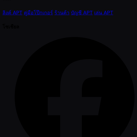
ลิงค์ APT
คู่มือโป๊กเกอร์
ร้านค้า
บัญชี APT
เล่น APT
โซเชียล