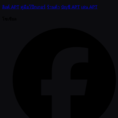
ลิงค์ APT
คู่มือโป๊กเกอร์
ร้านค้า
บัญชี APT
เล่น APT
โซเชียล