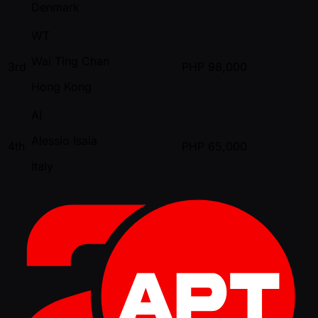
Denmark
WT
Wai Ting Chan
3rd
PHP
98,000
Hong Kong
AI
Alessio Isaia
4th
PHP
65,000
Italy