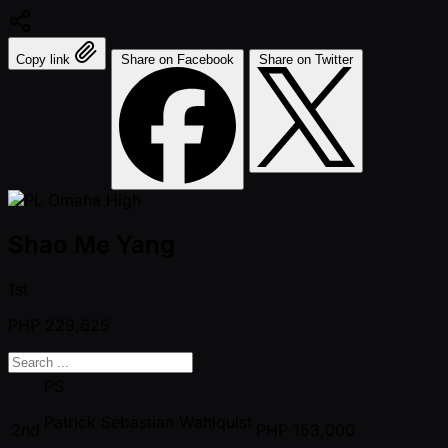
Copy link
Share on Facebook
Share on Twitter
Shao Me Yang
1st
PHP
229,625
PS
Patrick Sebastian Wahlquist
2nd
PHP
153,000