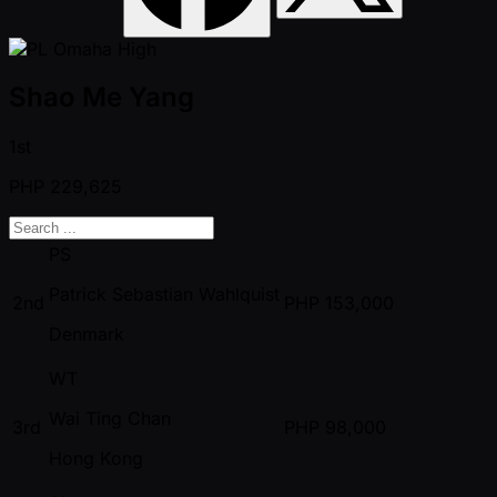
Shao Me Yang
1st
PHP
229,625
PS
Patrick Sebastian Wahlquist
2nd
PHP
153,000
Denmark
WT
Wai Ting Chan
3rd
PHP
98,000
Hong Kong