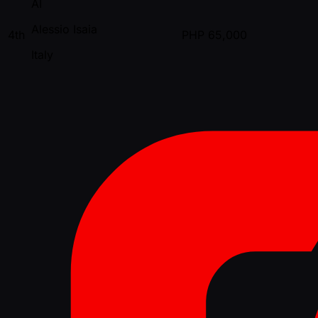
AI
Alessio Isaia
4th
PHP
65,000
Italy