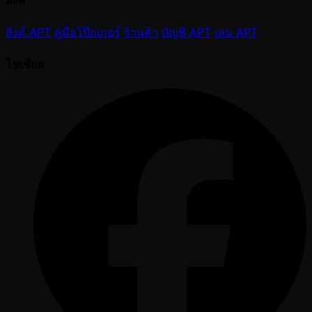
ลิงค์ APT
คู่มือโป๊กเกอร์
ร้านค้า
บัญชี APT
เล่น APT
โซเชียล