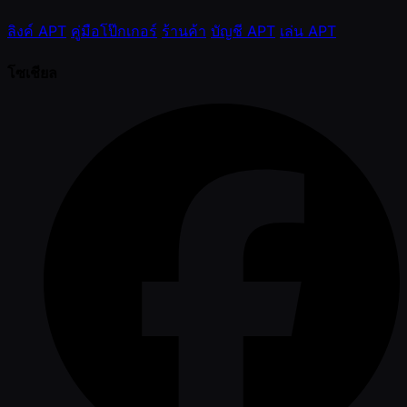
ลิงค์ APT
คู่มือโป๊กเกอร์
ร้านค้า
บัญชี APT
เล่น APT
โซเชียล