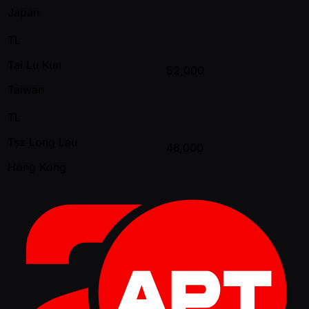
Japan
TL
Tai Lu Kun
52,000
Taiwan
TL
Tsz Long Lau
46,000
Hong Kong