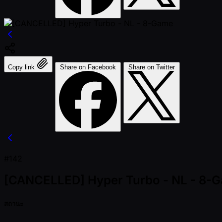
Copy link
Share on Facebook
Share on Twitter
#142
[CANCELLED] Hyper Turbo - NL - 8-
สถานะ