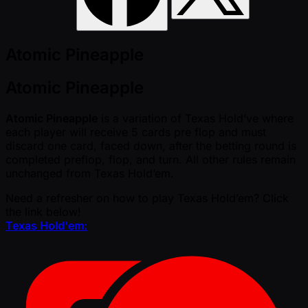
Atomic Pineapple
Atomic Pineapple
Atomic Pineapple
is a variation of Texas Hold’ve where
each player will receive 5 cards pre flop and must
discard one card, faced down, after the betting round is
completed preflop, flop, and turn. All other rules remain
unchanged from Texas Hold’em.
Need a refresher on how to play Texas Hold’em? Click
the link below!
Texas Hold'em: