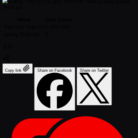
Tran Anh Tuan Le and Quang
Trinh Do
Name
Chip Count
Tran Anh Tuan Le
5,000,000
Quang Trinh Do
0
공유:
Copy link
Share on Facebook
Share on Twitter