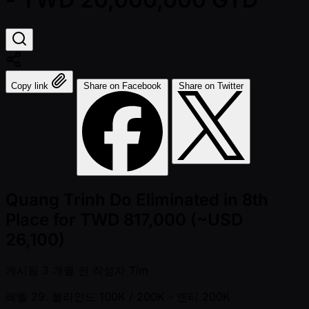
Copy link
Share on Facebook
Share on Twitter
Quang Trinh Do Eliminated in 8th
Place for TWD 817,000 (~USD
26,100)
게시됨
3 개월 전
작성자
Tim
레벨 29: 블라인드 100K / 200K
- 앤티 200K