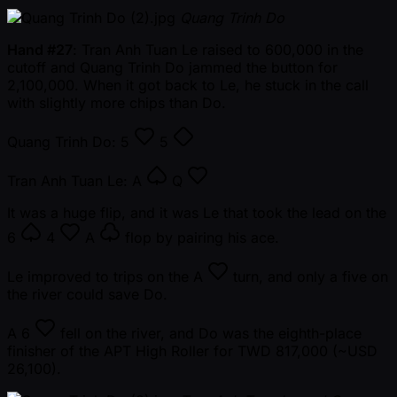
Quang Trinh Do
Hand #27
: Tran Anh Tuan Le raised to 600,000 in the
cutoff and Quang Trinh Do jammed the button for
2,100,000. When it got back to Le, he stuck in the call
with slightly more chips than Do.
Quang Trinh Do:
5
5
Tran Anh Tuan Le:
A
Q
It was a huge flip, and it was Le that took the lead on the
6
4
A
flop by pairing his ace.
Le improved to trips on the
A
turn, and only a five on
the river could save Do.
A
6
fell on the river, and Do was the eighth-place
finisher of the APT High Roller for TWD 817,000 ( ~USD
26,100).