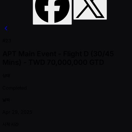
#23
APT Main Event - Flight D (30/45
Mins) - TWD 70,000,000 GTD
상태
Completed
날짜
Apr 29, 2025
시작 시간