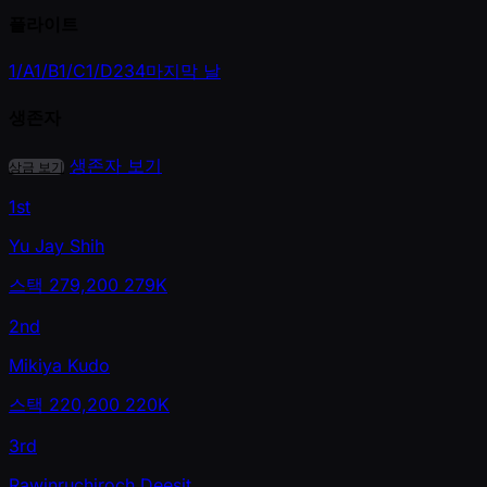
플라이트
1/A
1/B
1/C
1/D
2
3
4
마지막 날
생존자
생존자 보기
상금 보기
1st
Yu Jay Shih
스택
279,200
279K
2nd
Mikiya Kudo
스택
220,200
220K
3rd
Rawinruchiroch Deesit