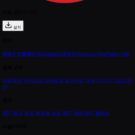
앱을 설치하세요
설치
언어
简体中文
繁體中文
English
日本語
한국어
ภาษาไทย
Tiếng Việt
법적 고지
이용약관
개인정보 처리방침
토너먼트 규칙
미디어 가이드라
인
링크
APT 링크
포커 핸드북
상점
APT 계정
APT 플레이
소셜미디어