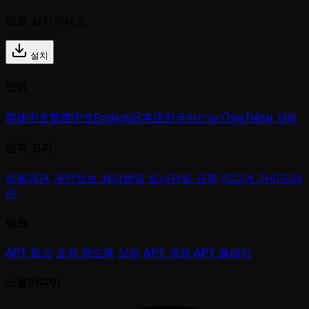
앱을 설치하세요
설치
언어
简体中文
繁體中文
English
日本語
한국어
ภาษาไทย
Tiếng Việt
법적 고지
이용약관
개인정보 처리방침
토너먼트 규칙
미디어 가이드라
인
링크
APT 링크
포커 핸드북
상점
APT 계정
APT 플레이
소셜미디어