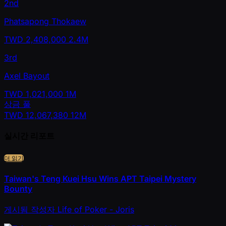
2nd
Phatsapong Thokaew
TWD
2,408,000
2.4M
3rd
Axel Bayout
TWD
1,021,000
1M
상금 풀
TWD
12,067,380
12M
실시간 리포트
더 읽기
Taiwan's Teng Kuei Hsu Wins APT Taipei Mystery
Bounty
게시됨
작성자
Life of Poker - Joris