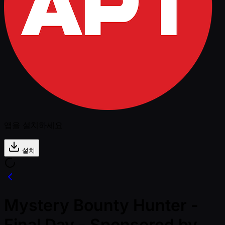
앱을 설치하세요
설치
Mystery Bounty Hunter -
Final Day - Sponsored by