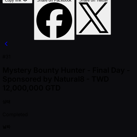
Copy link
Share on Facebook
Share on Twitter
#31
Mystery Bounty Hunter - Final Day -
Sponsored by Natural8 - TWD
12,000,000 GTD
상태
Completed
날짜