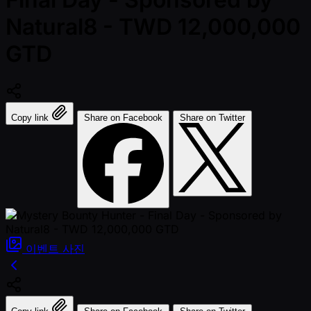
Natural8 - TWD 12,000,000
GTD
Copy link
Share on Facebook
Share on Twitter
이벤트
사진