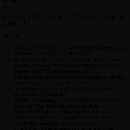
스태프 비용
3%
플레이어는 스태프 지원을 위해 상금의 3%를 기부하는 것에
동의합니다.
Mechanics
TWD 6,000 of each buy-in after staff charge will be
allocated to the Mystery Bounty pool.
Mystery Bounties are redeemed through a random
drawing made by the player eliminating another
player once ITM has been reached.
If multiple players eliminate another player with the
same hand, the bounty will be split.
An eliminated player winning a Mystery Bounty
must draw immediately.
Players possessing a Mystery Bounty must draw
once the Final Table has been reached.
During the Final Table Mystery Bounties will be
drawn immediately upon elimination of a player.
All Mystery Bounties must be drawn at the
conclusion of the Mystery Bounty event or be