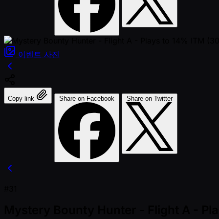
이벤트
사진
Copy link
Share on Facebook
Share on Twitter
#31
Mystery Bounty Hunter - Flight A - P