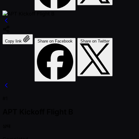
Copy link
Share on Facebook
Share on Twitter
#1
APT Kickoff Flight B
상태
Completed