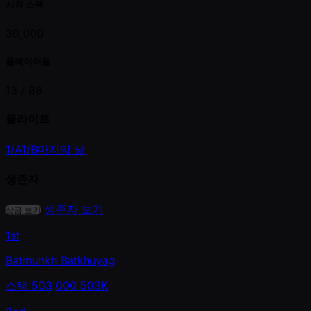
시작 스택
30,000
플레이어들
13 /
88
플라이트
1/A
1/B
마지막 날
생존자
생존자 보기
상금 보기
1st
Batmunkh Batkhuyag
스택
503,000
503K