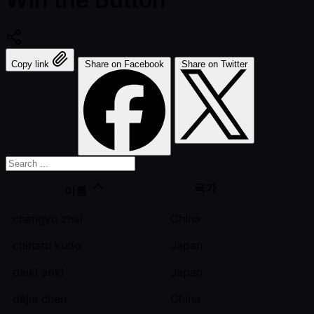
Copy link
Share on Facebook
Share on Twitter
국가
이름
changyu zhai
China
chiharu kudo
Japan
daiki aoki
Japan
dajia chen
China