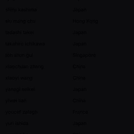
shinji kashima
Japan
siu mang chu
Hong Kong
tadashi takei
Japan
takahiro ichikawa
Japan
toh shun gui
Singapore
xiaochuan zhang
China
xiaoyi wang
China
yanagi seikei
Japan
yiwei lian
China
youcef zalagh
France
yuri ishida
Japan