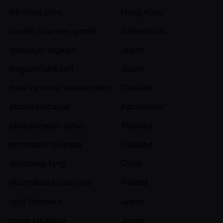
lok ming chan
Hong Kong
martijn johannes gerrits
Netherlands
masayuki segawa
Japan
megumi ishibashi
Japan
miss kanokon vasinsunthon
Thailand
olzhas kinbayev
Kazakhstan
phatcharapon suriyo
Thailand
poombate lokunpai
Thailand
quncheng fang
China
riku matias koivurinne
Finland
ryoji hatanaka
Japan
ryoya takisawa
Japan