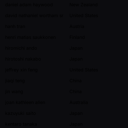
daniel adam haywood
New Zealand
david nathaniel wortham sr
United States
hanh tran
Austria
henri matias saukkonen
Finland
hiromichi ando
Japan
hirotoshi nakabo
Japan
jeffrey xin feng
United States
jiaqi teng
China
jin wang
China
joan kathleen allen
Australia
kazuyuki saito
Japan
kentaro tanaka
Japan