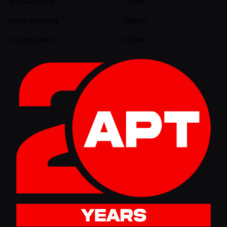
yuxuan hou
China
yuya wakana
Japan
zhongxian li
China