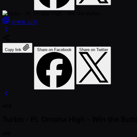
이벤트
사진
Copy link
Share on Facebook
Share on Twitter
#68
Turbo - PL Omaha High - Win the Butt
상태