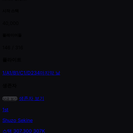
시작 스택
40,000
플레이어들
146 /
316
플라이트
1/A
1/B
1/C
1/D
2
3
4
마지막 날
생존자
생존자 보기
상금 보기
1st
Shuzo Sekine
스택
307,300
307K