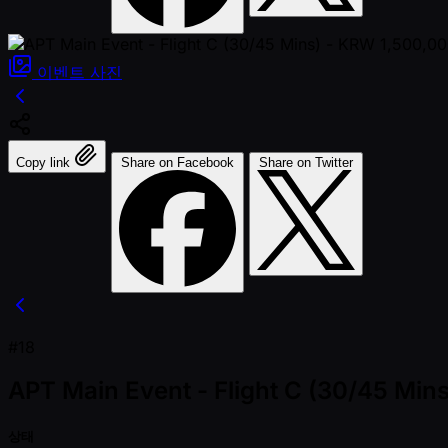
이벤트
사진
Copy link
Share on Facebook
Share on Twitter
#18
APT Main Event - Flight C (30/45 Mi
상태