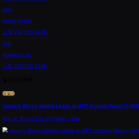
2nd
Keigo Kotani
스택
242,100
242K
3rd
Poseidon Ho
스택
228,100
228K
실시간 리포트
더 읽기
Japan’s Shuzo Sekine Leads as APT Incheon Nears 1,000 
게시됨
작성자
Life of Poker - Zoe