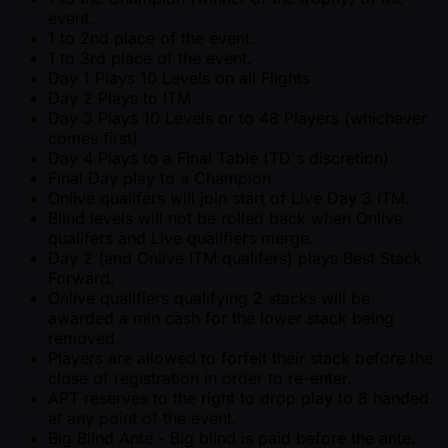
event.
1 to 2nd place of the event.
1 to 3rd place of the event.
Day 1 Plays 10 Levels on all Flights
Day 2 Plays to ITM
Day 3 Plays 10 Levels or to 48 Players (whichever
comes first)
Day 4 Plays to a Final Table (TD's discretion)
Final Day play to a Champion
Onlive qualifers will join start of Live Day 3 ITM.
Blind levels will not be rolled back when Onlive
qualifers and Live qualifiers merge.
Day 2 (and Onlive ITM qualifers) plays Best Stack
Forward.
Onlive qualifiers qualifying 2 stacks will be
awarded a min cash for the lower stack being
removed.
Players are allowed to forfeit their stack before the
close of registration in order to re-enter.
APT reserves to the right to drop play to 8 handed
at any point of the event.
Big Blind Ante - Big blind is paid before the ante.