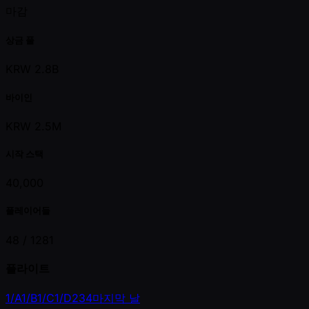
마감
상금 풀
KRW 2.8B
바이인
KRW 2.5M
시작 스택
40,000
플레이어들
48 /
1281
플라이트
1/A
1/B
1/C
1/D
2
3
4
마지막 날