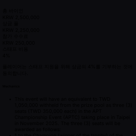
총 바이인
KRW
2,500,000
상금 풀
KRW
2,250,000
참가 수수료
KRW
250,000
스태프 비용
4%
플레이어는 스태프 지원을 위해 상금의 4%를 기부하는 것에
동의합니다.
Mechanics
This event will have an equivalent to TWD
1,050,000 withheld from the prize pool as three (3)
seats (TWD 350,000 each) in the APT
Championship Event (APTC) taking place in Taipei
in November 2025. The three (3) seats will be
awarded as follows:
1 to the Champion (winner of the trophy) of the