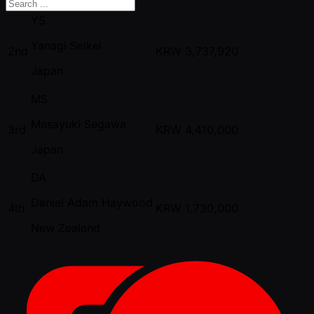
YS
Yanagi Seikei
2nd
KRW
3,737,920
Japan
MS
Masayuki Segawa
3rd
KRW
4,410,000
Japan
DA
Daniel Adam Haywood
4th
KRW
1,730,000
New Zealand