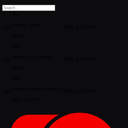
YS
Yanagi Seikei
2nd
KRW
3,737,920
Japan
MS
Masayuki Segawa
3rd
KRW
4,410,000
Japan
DA
Daniel Adam Haywood
4th
KRW
1,730,000
New Zealand