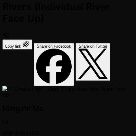
Rivers (Individual River
Face Up)
Copy link
Share on Facebook
Share on Twitter
Mingzhi Ma
1st
KRW
4,560,000