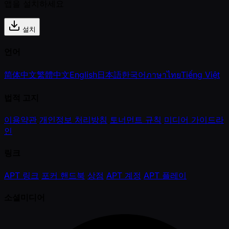
앱을 설치하세요
설치
언어
简体中文
繁體中文
English
日本語
한국어
ภาษาไทย
Tiếng Việt
법적 고지
이용약관
개인정보 처리방침
토너먼트 규칙
미디어 가이드라
인
링크
APT 링크
포커 핸드북
상점
APT 계정
APT 플레이
소셜미디어