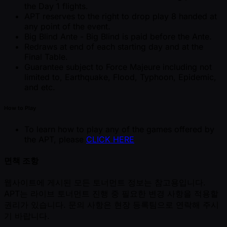
the Day 1 flights.
APT reserves to the right to drop play 8 handed at
any point of the event.
Big Blind Ante - Big Blind is paid before the Ante.
Redraws at end of each starting day and at the
Final Table.
Guarantee subject to Force Majeure including not
limited to, Earthquake, Flood, Typhoon, Epidemic,
and etc.
How to Play
To learn how to play any of the games offered by
the APT, please
CLICK HERE
면책 조항
웹사이트에 게시된 모든 토너먼트 정보는 참고용입니다.
APT는 라이브 토너먼트 진행 중 필요한 변경 사항을 적용할
권리가 있습니다. 문의 사항은 현장 등록팀으로 연락해 주시
기 바랍니다.