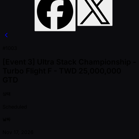
#1003
[Event 3] Ultra Stack Championship -
Turbo Flight F - TWD 25,000,000
GTD
상태
Scheduled
날짜
Nov 17, 2026