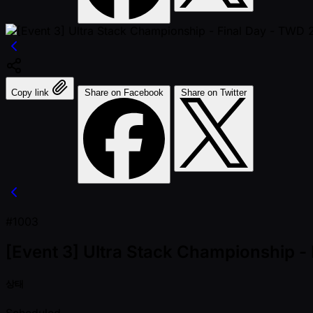
Copy link
Share on Facebook
Share on Twitter
#1003
[Event 3] Ultra Stack Championship 
상태
Scheduled