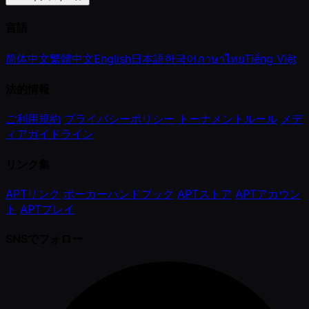
言語
简体中文
繁體中文
English
日本語
한국어
ภาษาไทย
Tiếng Việt
法的情報
ご利用規約
プライバシーポリシー
トーナメントルール
メデ
ィアガイドライン
リンク集
APTリンク
ポーカーハンドブック
APTストア
APTアカウン
ト
APTプレイ
SNSでフォロー