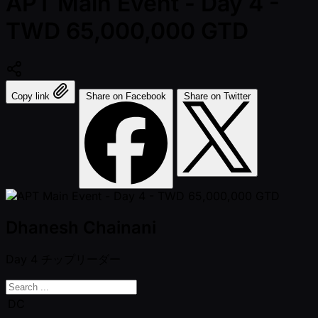
APT Main Event - Day 4 -
TWD 65,000,000 GTD
Copy link
Share on Facebook
Share on Twitter
Dhanesh Chainani
Day 4
チップリーダー
DC