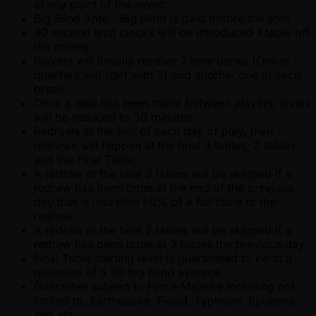
at any point of the event.
Big Blind Ante - Big blind is paid before the ante.
30 second shot clocks will be introduced 1 table off
the money.
Players will initially receive 2 time banks (Onlive
qualifers will start with 3) and another one at each
break.
Once a deal has been made between players, levels
will be reduced to 30 minutes.
Redraws at the end of each day of play, then
redraws will happen at the final 3 tables, 2 tables
and the Final Table.
A redraw at the final 3 tables will be skipped if a
redraw has been done at the end of the previous
day that is less than 50% of a full table to the
redraw.
A redraw at the final 2 tables will be skipped if a
redraw has been done at 3 tables the previous day.
Final Table starting level is guaranteed to be at a
minimum of a 30 big blind average.
Guarantee subject to Force Majeure including not
limited to, Earthquake, Flood, Typhoon, Epidemic,
and etc.