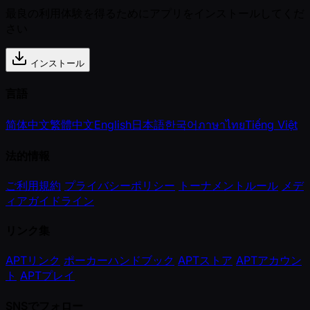
最良の利用体験を得るためにアプリをインストールしてくだ
さい
インストール
言語
简体中文
繁體中文
English
日本語
한국어
ภาษาไทย
Tiếng Việt
法的情報
ご利用規約
プライバシーポリシー
トーナメントルール
メデ
ィアガイドライン
リンク集
APTリンク
ポーカーハンドブック
APTストア
APTアカウン
ト
APTプレイ
SNSでフォロー