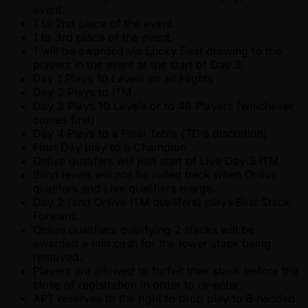
event.
1 to 2nd place of the event.
1 to 3rd place of the event.
1 will be awarded via Lucky Seat drawing to the
players in the event at the start of Day 3.
Day 1 Plays 10 Levels on all Flights
Day 2 Plays to ITM
Day 3 Plays 10 Levels or to 48 Players (whichever
comes first)
Day 4 Plays to a Final Table (TD's discretion)
Final Day play to a Champion
Onlive qualifers will join start of Live Day 3 ITM.
Blind levels will not be rolled back when Onlive
qualifers and Live qualifiers merge.
Day 2 (and Onlive ITM qualifers) plays Best Stack
Forward.
Onlive qualifiers qualifying 2 stacks will be
awarded a min cash for the lower stack being
removed.
Players are allowed to forfeit their stack before the
close of registration in order to re-enter.
APT reserves to the right to drop play to 8 handed