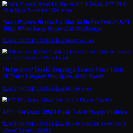
Patni Proves Himself a Star With His Fourth APT
Title; Wins Baby Superstar Challenge
投稿日
2024年11月16日
著者
Matthew Ooi
Philippines’ David Erquiaga Leads Final Table
of Tours Largest Phu Quoc Main Event
投稿日
2024年11月16日
著者
Ben Wilson
APT Phu Quoc 2024 Final Table Player Profiles
投稿日
2024年11月15日
著者
Ben Wilson, Matthew Ooi &
Life of Poker - Gabby