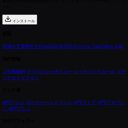
最良の利用体験を得るためにアプリをインストールしてくだ
さい
インストール
言語
简体中文
繁體中文
English
日本語
한국어
ภาษาไทย
Tiếng Việt
法的情報
ご利用規約
プライバシーポリシー
トーナメントルール
メデ
ィアガイドライン
リンク集
APTリンク
ポーカーハンドブック
APTストア
APTアカウン
ト
APTプレイ
SNSでフォロー