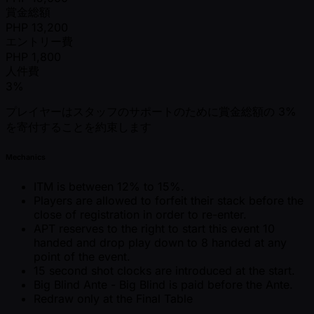
賞金総額
PHP
13,200
エントリー費
PHP
1,800
人件費
3%
プレイヤーはスタッフのサポートのために賞金総額の 3%
を寄付することを約束します
Mechanics
ITM is between 12% to 15%.
Players are allowed to forfeit their stack before the
close of registration in order to re-enter.
APT reserves to the right to start this event 10
handed and drop play down to 8 handed at any
point of the event.
15 second shot clocks are introduced at the start.
Big Blind Ante - Big Blind is paid before the Ante.
Redraw only at the Final Table