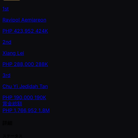
1st
Ravipol Aemjareon
PHP
423,952
424K
2nd
Xiang Lei
PHP
288,000
288K
3rd
Chu Yi Jedidah Tan
PHP
190,000
190K
賞金総額
PHP
1,766,952
1.8M
詳細
ステータス