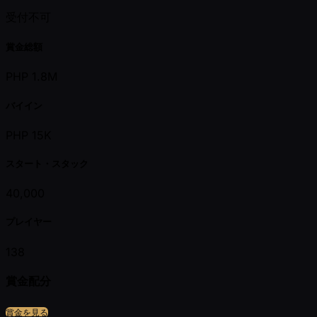
受付不可
賞金総額
PHP 1.8M
バイイン
PHP 15K
スタート・スタック
40,000
プレイヤー
138
賞金配分
賞金を見る