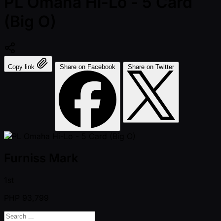
PL Omaha Hi-Lo - 5 Card
(Big O)
Copy link
Share on Facebook
Share on Twitter
Furniss Mark
1st
PHP
93,799