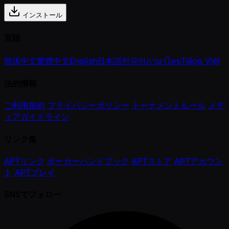
インストール
言語
简体中文
繁體中文
English
日本語
한국어
ภาษาไทย
Tiếng Việt
法的情報
ご利用規約
プライバシーポリシー
トーナメントルール
メデ
ィアガイドライン
リンク集
APTリンク
ポーカーハンドブック
APTストア
APTアカウン
ト
APTプレイ
SNSでフォロー