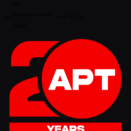
MN
Masayuki Nonaka
6th
PHP
19,000
Japan