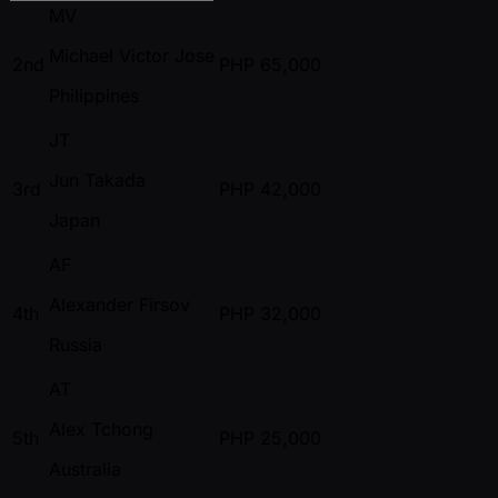
MV
Michael Victor Jose
2nd
PHP
65,000
Philippines
JT
Jun Takada
3rd
PHP
42,000
Japan
AF
Alexander Firsov
4th
PHP
32,000
Russia
AT
Alex Tchong
5th
PHP
25,000
Australia