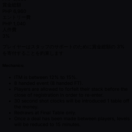
賞金総額
PHP
6,960
エントリー費
PHP
1,040
人件費
3%
プレイヤーはスタッフのサポートのために賞金総額の 3%
を寄付することを約束します
Mechanics:
ITM is between 12% to 15%.
8 handed event (8 handed FT).
Players are allowed to forfeit their stack before the
close of registration in order to re-enter.
30 second shot clocks will be introduced 1 table off
the money.
Redraws at Final Table only.
Once a deal has been made between players, levels
will be reduced to 15 minutes.