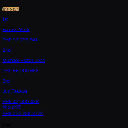
賞金を見る
1st
Furniss Mark
PHP
93,799
94K
2nd
Michael Victor Jose
PHP
65,000
65K
3rd
Jun Takada
PHP
42,000
42K
賞金総額
PHP
276,799
277K
詳細