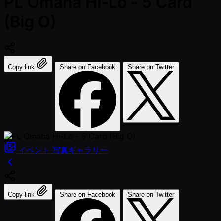
PL Omaha Hi-Lo - 5 Card
(Big O)
Copy link
Share on Facebook
Share on Twitter
イベント
写真ギャラリー
Copy link
Share on Facebook
Share on Twitter