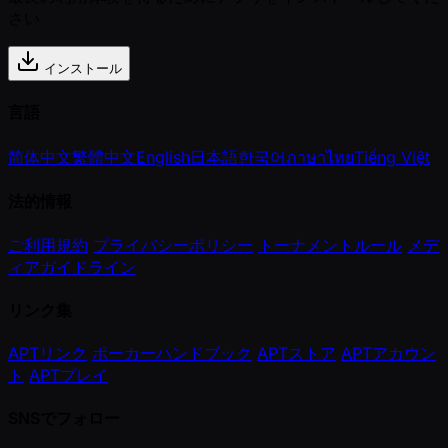
さい
インストール
言語
简体中文
繁體中文
English
日本語
한국어
ภาษาไทย
Tiếng Việt
法的情報
ご利用規約
プライバシーポリシー
トーナメントルール
メデ
ィアガイドライン
リンク集
APTリンク
ポーカーハンドブック
APTストア
APTアカウン
ト
APTプレイ
SNSでフォロー