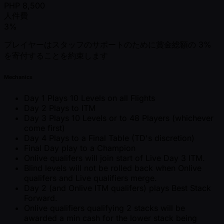
PHP
8,500
人件費
3%
プレイヤーはスタッフのサポートのために賞金総額の 3%
を寄付することを約束します
Mechanics
Day 1 Plays 10 Levels on all Flights
Day 2 Plays to ITM
Day 3 Plays 10 Levels or to 48 Players (whichever
come first)
Day 4 Plays to a Final Table (TD's discretion)
Final Day play to a Champion
Onlive qualifers will join start of Live Day 3 ITM.
Blind levels will not be rolled back when Onlive
qualifers and Live qualifiers merge.
Day 2 (and Onlive ITM qualifers) plays Best Stack
Forward.
Onlive qualifiers qualifying 2 stacks will be
awarded a min cash for the lower stack being