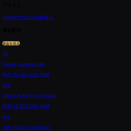
フライト
1/A
1/B
1/C
1/D
2
3
4
最終日
賞金配分
賞金を見る
1st
Daniel Junemo Lee
PHP
15,060,000
15M
2nd
Edgar Antonio Antezana
PHP
13,850,000
14M
3rd
John Niko Costiniano