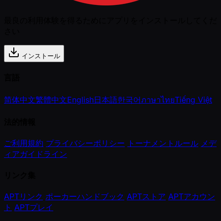
最良の利用体験を得るためにアプリをインストールしてくだ
さい
インストール
言語
简体中文
繁體中文
English
日本語
한국어
ภาษาไทย
Tiếng Việt
法的情報
ご利用規約
プライバシーポリシー
トーナメントルール
メデ
ィアガイドライン
リンク集
APTリンク
ポーカーハンドブック
APTストア
APTアカウン
ト
APTプレイ