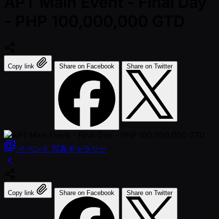
APT Main Event - Final Day
- PHP 100,000,000 GTD
Copy link
Share on Facebook
Share on Twitter
イベント
写真ギャラリー
Copy link
Share on Facebook
Share on Twitter