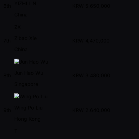
YIZHI LIN
6th
KRW
5,650,000
China
ZX
Zibao Xie
7th
KRW
4,470,000
China
Jun Hao Wu
8th
KRW
3,480,000
Singapore
Wing Po Liu
9th
KRW
2,640,000
Hong Kong
TI