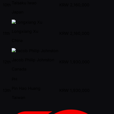
Taisaku Iwao
10th
KRW
2,160,000
Japan
Longxiang Xu
11th
KRW
2,160,000
China
Jacob Philip Johnston
12th
KRW
1,930,000
Canada
PH
Pin Hao Huang
13th
KRW
1,930,000
Taiwan