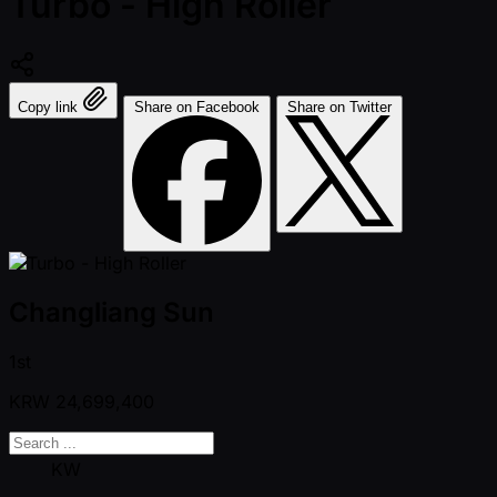
Turbo - High Roller
Copy link
Share on Facebook
Share on Twitter
Changliang Sun
1st
KRW
24,699,400
KW