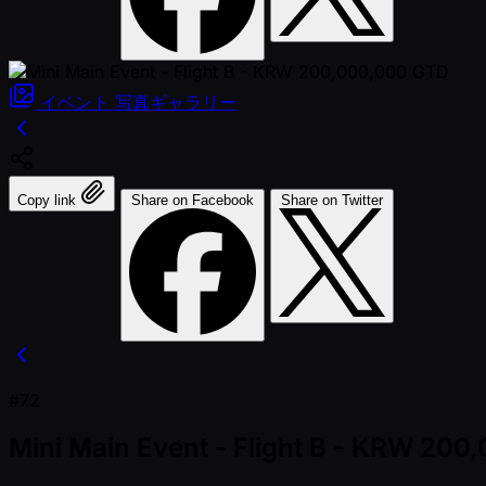
イベント
写真ギャラリー
Copy link
Share on Facebook
Share on Twitter
#72
Mini Main Event - Flight B - KRW 20