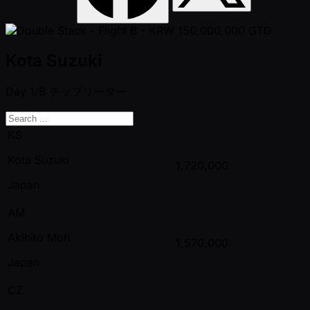
Kota Suzuki
Day 1/B
チップリーダー
KS
Kota Suzuki
1,720,000
Japan
AM
Akihito Mori
1,570,000
Japan
CZ