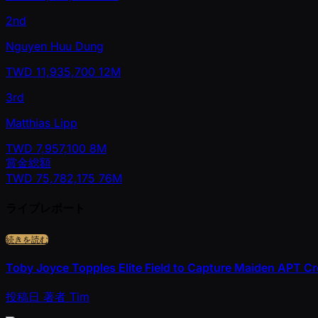
2nd
Nguyen Huu Dung
TWD
11,935,700
12M
3rd
Matthias Lipp
TWD
7,957,100
8M
賞金総額
TWD
75,782,175
76M
ライブレポート
続きを読む
Toby Joyce Topples Elite Field to Capture Maiden APT C
投稿日
著者
Tim