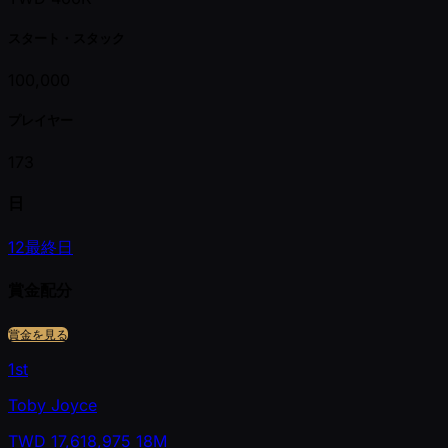
スタート・スタック
100,000
プレイヤー
173
日
1
2
最終日
賞金配分
賞金を見る
1st
Toby Joyce
TWD
17,618,975
18M