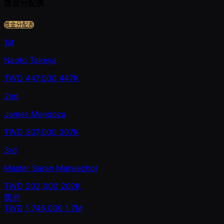
獎金分配表
獎金分配表
1st
Naoto Takeya
TWD
447,000
447K
2nd
James Mendoza
TWD
307,000
307K
3rd
Master Saran Maneechot
TWD
202,000
202K
獎池
TWD
1,746,000
1.7M