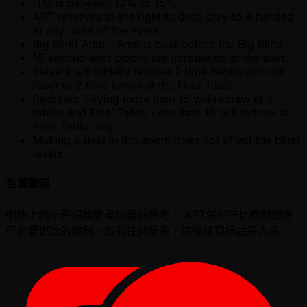
ITM is between 12% to 15%.
APT reserves to the right to drop play to 8 handed
at any point of the event.
Big Blind Ante - Ante is paid before the Big Blind.
15 second shot clocks are introduced at the start.
Players will initially receive 2 time banks and will
reset to 2 time banks at the Final Table.
Redraws: Paying more than 15 will redraw at 3
tables and Final Table. Less than 16 will redraw at
Final Table only.
Making a deal in this event does not affect the blind
levels.
免責聲明
網站上的所有錦標賽資訊僅供參考。 APT保留在比賽期間進
行必要更改的權利。如有任何疑問，請聯絡現場註冊人員。