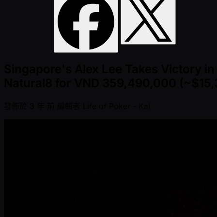
Singapore's Alex Lee Takes Victory 
Natural8 for VND 359,490,000 (~$15,
發佈於
3 年 前
編輯者
Life of Poker - Kai