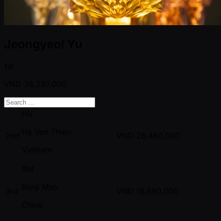
Jeongyeol Yu
1st
VND
38,297,000
HV
Ha Van Thien
2nd
VND
26,460,000
Vietnam
RM
Renji Mao
3rd
VND
16,890,000
China