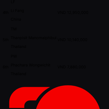
LF
Li Fang
4th
VND
12,950,000
China
TM
Thanpisit Manomaiphibul
5th
VND
10,140,000
Thailand
PW
Phachara Wongwichit
6th
VND
7,880,000
Thailand